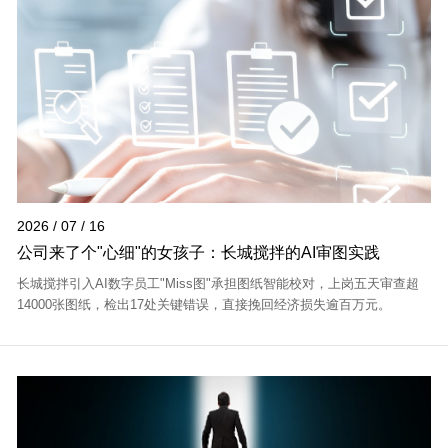
2026 / 07 / 16
公司来了个"心细"的女孩子：长城搅拌的AI审图实践
长城搅拌引入AI数字员工"Miss图"承担图纸智能校对，上岗五天审查超
14000张图纸，检出17处关键错误，直接挽回经济损失逾百万元。