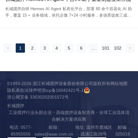
长城搅拌自研 Hermes AI Agent 私有化平台，部署 80 余个容器化 AI 助
手，覆盖 15 + 业务领域，依托企微 7×24 小时服务，多场景提效三成，
与 ERP 互补，打造制造业全链路智能工作流。
1
2
3
4
5
6
...
101
102
©1993-2026 浙江长城搅拌设备股份有限公司版权所有
网站地图
隐私条款
法律声明
浙icp备16042421号-1
浙公网安备 33030202001572号
长城搅拌
工业搅拌行业头部企业・高端搅拌设备制造商・全球工业流体混
合解决方案供应商
电话: 0577-
邮箱:
地址: 温州市鹿城区
邮编:
85955555
sales@aaar.com.cn
戍浦江路28号
325019