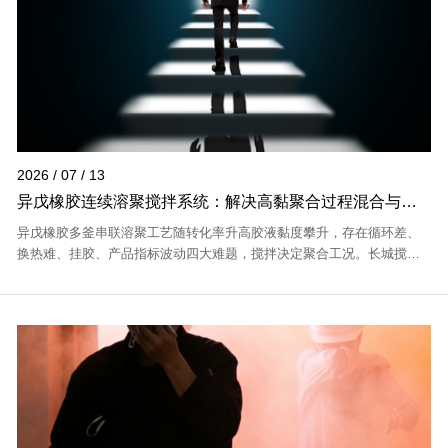
2026 / 07 / 13
异戊橡胶连续溶聚搅拌系统：解决高黏聚合过程混合与传
热挑战
异戊橡胶多釜串联溶聚工艺随转化率升高胶液黏度攀升，存在循环差、
换热难、挂胶、产品指标波动四大难题，搅拌决定聚合工况。长城搅拌
深耕合成橡胶搅拌，针对全工段不同黏度定制成套方案，化解高黏聚合
痛点。