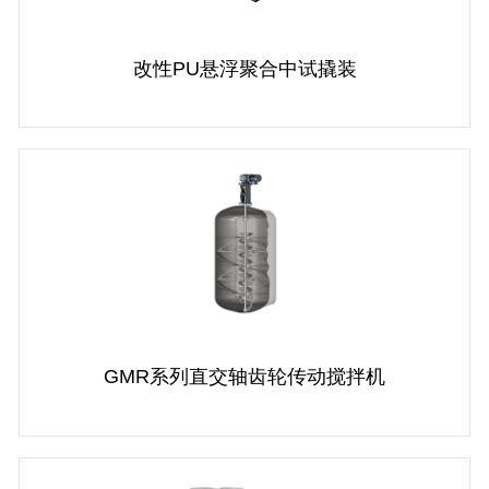
改性PU悬浮聚合中试撬装
GMR系列直交轴齿轮传动搅拌机