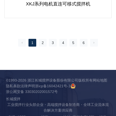
XKJ系列电机直连可移式搅拌机
1
2
3
4
5
6
©1993-2026 浙江长城搅拌设备股份有限公司版权所有
网站地图
隐私条款
法律声明
浙icp备16042421号-1
浙公网安备 33030202001572号
长城搅拌
工业搅拌行业头部企业・高端搅拌设备制造商・全球工业流体混
合解决方案供应商