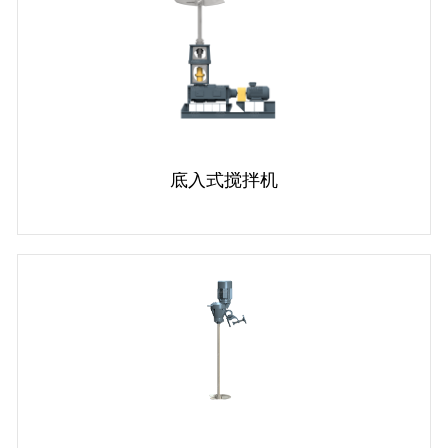
底入式搅拌机