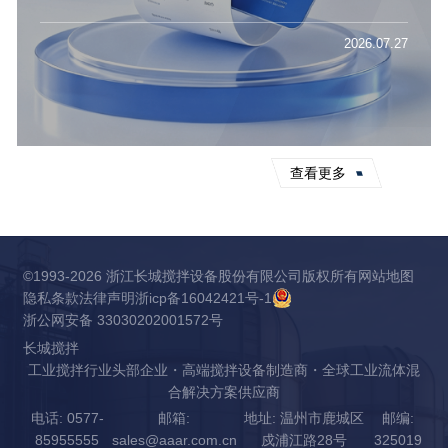
2026.07.27
查看更多
©1993-2026 浙江长城搅拌设备股份有限公司版权所有
网站地图
隐私条款
法律声明
浙icp备16042421号-1
浙公网安备 33030202001572号
长城搅拌
工业搅拌行业头部企业・高端搅拌设备制造商・全球工业流体混
合解决方案供应商
电话: 0577-
邮箱:
地址: 温州市鹿城区
邮编:
85955555
sales@aaar.com.cn
戍浦江路28号
325019