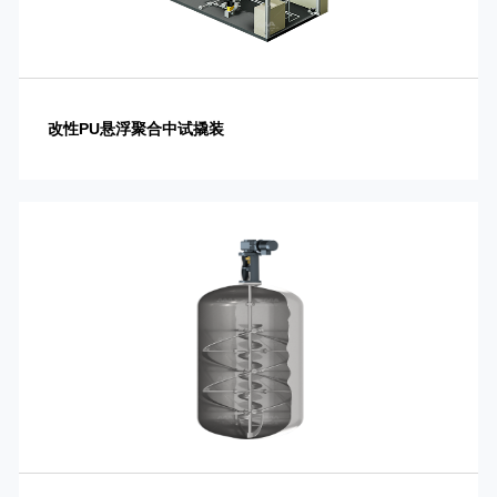
改性PU悬浮聚合中试撬装