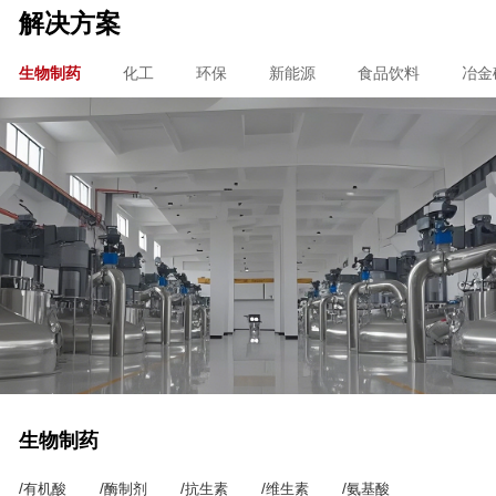
解决方案
生物制药
化工
环保
新能源
食品饮料
冶金
生物制药
/
/
/
/
/
有机酸
酶制剂
抗生素
维生素
氨基酸