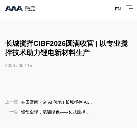
EN
长城搅拌CIBF2026圆满收官 | 以专业搅
拌技术助力锂电新材料生产
2026 / 05 / 15
上一篇
在田野间・谈 AI 落地 | 长城搅拌 AI
论坛（第二届）圆满举办！
下一篇
链动全球，赋能绿色——长城搅拌亮
相2026锂电展，开启新能源搅拌新引
擎