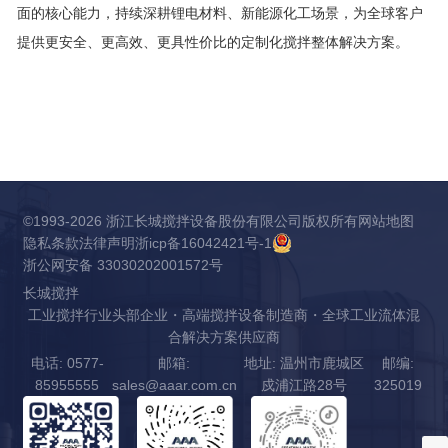
面的核心能力，持续深耕锂电材料、新能源化工场景，为全球客户
提供更安全、更高效、更具性价比的定制化搅拌整体解决方案。
©1993-2026 浙江长城搅拌设备股份有限公司版权所有
网站地图
隐私条款
法律声明
浙icp备16042421号-1
浙公网安备 33030202001572号
长城搅拌
工业搅拌行业头部企业・高端搅拌设备制造商・全球工业流体混
合解决方案供应商
电话: 0577-
邮箱:
地址: 温州市鹿城区
邮编:
85955555
sales@aaar.com.cn
戍浦江路28号
325019