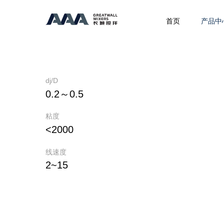
变截面旋桨式
首页
产品中
dj/D
0.2～0.5
粘度
<2000
线速度
2~15