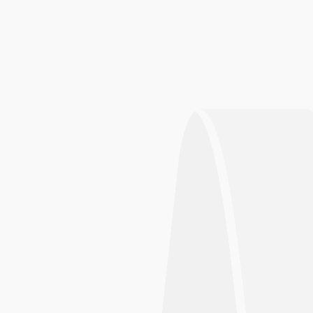
轴流型搅拌器，它的桨叶是一种近似等螺距曲面，排出
流操作中得到较高的流动场，排出流量比推进式高出
解、固体悬浮、传热、反应、结晶等。是大型搅拌罐替