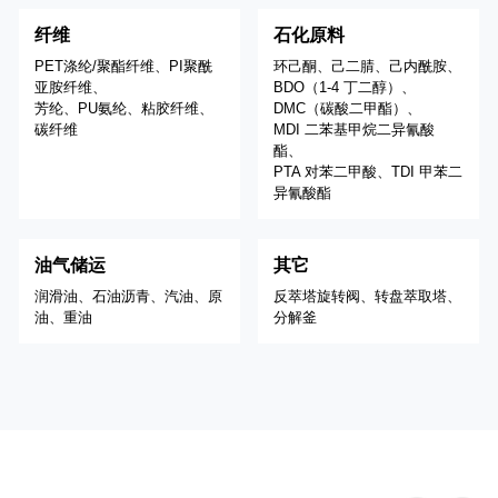
纤维
石化原料
PET涤纶/聚酯纤维、PI聚酰
环己酮、己二腈、己内酰胺、
亚胺纤维、
BDO（1-4 丁二醇）、
芳纶、PU氨纶、粘胶纤维、
DMC（碳酸二甲酯）、
碳纤维
MDI 二苯基甲烷二异氰酸
酯、
PTA 对苯二甲酸、TDI 甲苯二
异氰酸酯
油气储运
其它
润滑油、石油沥青、汽油、原
反萃塔旋转阀、转盘萃取塔、
油、重油
分解釜