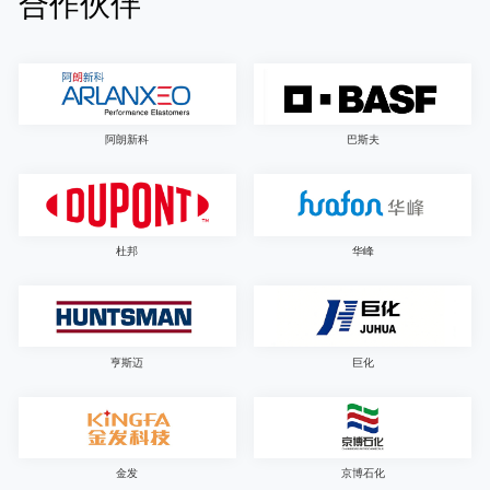
合作伙伴
阿朗新科
巴斯夫
杜邦
华峰
亨斯迈
巨化
金发
京博石化