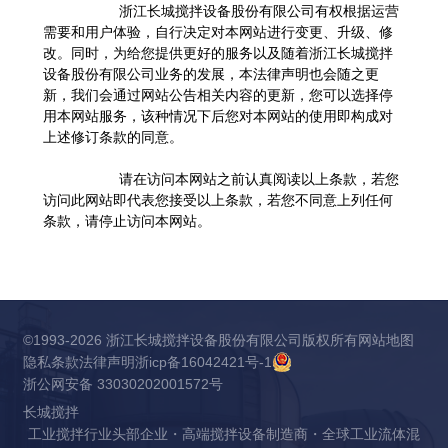
浙江长城搅拌设备股份有限公司有权根据运营
需要和用户体验，自行决定对本网站进行变更、升级、修
改。同时，为给您提供更好的服务以及随着浙江长城搅拌
设备股份有限公司业务的发展，本法律声明也会随之更
新，我们会通过网站公告相关内容的更新，您可以选择停
用本网站服务，该种情况下后您对本网站的使用即构成对
上述修订条款的同意。
请在访问本网站之前认真阅读以上条款，若您
访问此网站即代表您接受以上条款，若您不同意上列任何
条款，请停止访问本网站。
©1993-2026 浙江长城搅拌设备股份有限公司版权所有
网站地图
隐私条款
法律声明
浙icp备16042421号-1
浙公网安备 33030202001572号
长城搅拌
工业搅拌行业头部企业・高端搅拌设备制造商・全球工业流体混