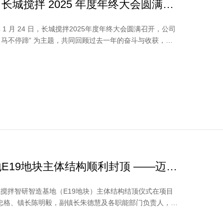
城搅拌 2025 年度年终大会圆满落
 1 月 24 日，长城搅拌2025年度年终大会圆满召开，公司
，马不停蹄” 为主题，共同回顾过去一年的奋斗与收获，表
热...
E19地块主体结构顺利封顶 ——迈向
展新征程
搅拌智研智造基地（E19地块）主体结构结顶仪式在项目
忠格、镇长陈明毅，副镇长朱德慧及各职能部门负责人，藤