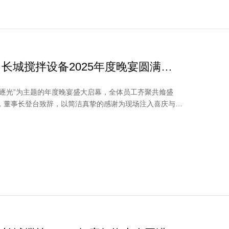
长城搅拌设备2025年度晚宴圆满落
逐光”为主题的年度晚宴盛大启幕，全体员工齐聚共飨盛
，董事长登台致辞，以简洁真挚的感谢为现场注入喜庆与奋
要跳...