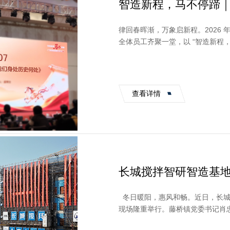
智造新程，马不停蹄｜长
幕！
律回春晖渐，万象启新程。2026 年
全体员工齐聚一堂，以 “智造新程
彰先进榜样，凝聚奋进力量，以饱满的
查看详情
长城搅拌智研智造基地
“智研智造”高质量发
冬日暖阳，惠风和畅。近日，长城
现场隆重举行。藤桥镇党委书记肖
桥商会代表、兄弟企业领导，...