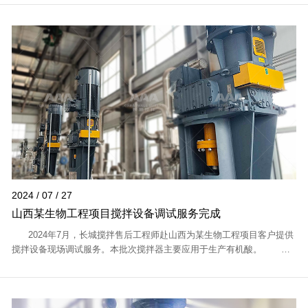
2024 / 07 / 27
山西某生物工程项目搅拌设备调试服务完成
2024年7月，长城搅拌售后工程师赴山西为某生物工程项目客户提供
搅拌设备现场调试服务。本批次搅拌器主要应用于生产有机酸。 选
型设计 &...