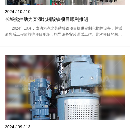
2024 / 10 / 10
长城搅拌助力某湖北磷酸铁项目顺利推进
2024年10月，成功为湖北某磷酸铁项目提供定制化搅拌设备，并派
遣售后工程师前往项目现场，指导设备安装调试工作。此次项目的顺利
进行，不仅展现了长城搅拌在工业搅拌领域的技术...
2024 / 09 / 13