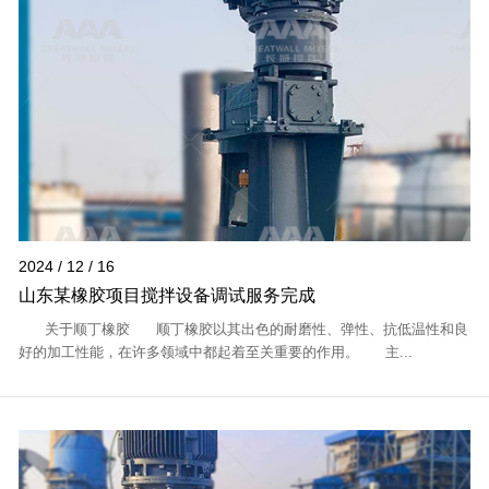
2024 / 12 / 16
山东某橡胶项目搅拌设备调试服务完成
关于顺丁橡胶 顺丁橡胶以其出色的耐磨性、弹性、抗低温性和良
好的加工性能，在许多领域中都起着至关重要的作用。 主...