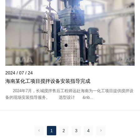
2024 / 07 / 24
海南某化工项目搅拌设备安装指导完成
2024年7月，长城搅拌售后工程师远赴海南为一化工项目提供搅拌设
备的现场安装指导服务。 选型设计 &nb...
1
2
3
4