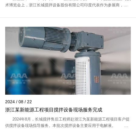
术博览会上，浙江长城搅拌设备股份有限公司印度代表作为参展商，凭
借其领先的技术和优质的产品，成功吸引了众多访客，...
2024 / 08 / 22
浙江某新能源工程项目搅拌设备现场服务完成
2024年8月，长城搅拌售后工程师赴浙江为某新能源工程项目客户提
供搅拌设备现场指导服务。本批次搅拌设备主要应用于电解液。 关
于电解...